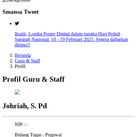
Smansa Tweet
Ikutiii, Lomba Poster Digital dalam rangka Hari Peduli
Sampah Nasional. 10 - 19 Februari 2025. Segera daftarkan
dirimu!!
Beranda
Guru & Staff
Profil
Profil Guru & Staff
Johriah, S. Pd
NIP : -
Bidang Tugas : Pegawai